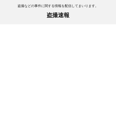
盗撮などの事件に関する情報を配信してまいります。
盗撮速報