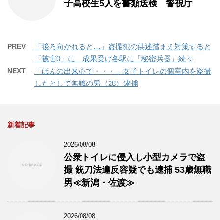
子高校生5人を書類送検 警視庁
PREV
「後ろ向かれると…」盗撮犯の供述踏まえ対策すると
「被害0」に 成果受け各駅に「秘密兵器」続々
NEXT
「ほんの出来心で・・・」女子トイレの個室内を盗撮
したとして無職の男（28）逮捕
新着記事
2026/08/08
公衆トイレに侵入し小型カメラで盗
撮 銃刀法違反容疑でも逮捕 53歳無職
男≪新潟・佐渡≫
2026/08/08