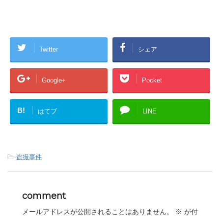
Twitter
シェア
Google+
Pocket
B!
はてブ
LINE
-
盗撮事件
comment
メールアドレスが公開されることはありません。
※
が付