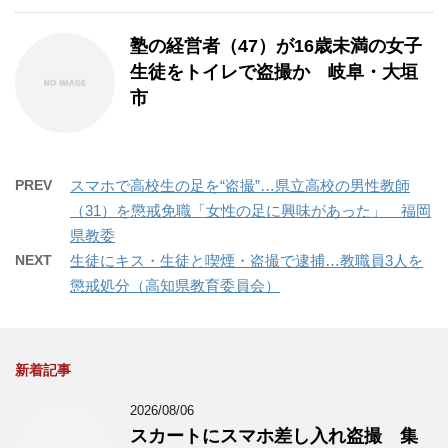
塾の経営者（47）が16歳未満の女子
生徒をトイレで盗撮か 岐阜・大垣
市
PREV
スマホで高校生の足を“盗撮”…県立高校の男性教師
（31）を懲戒免職「女性の足に興味があった」 福岡
県教委
NEXT
生徒にキス・生徒と喫煙・盗撮で逮捕…教職員3人を
懲戒処分（高知県教育委員会）
新着記事
2026/08/06
スカートにスマホ差し入れ盗撮 集