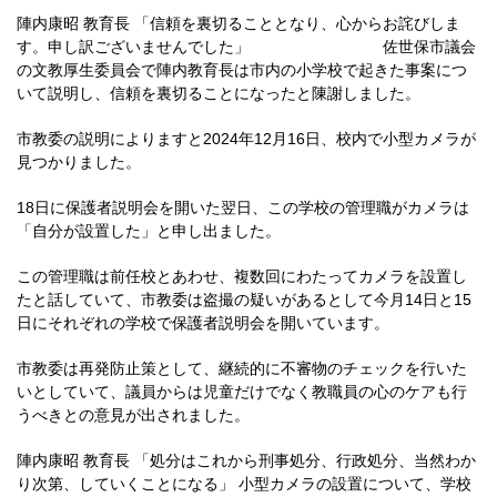
陣内康昭 教育長 「信頼を裏切ることとなり、心からお詫びしま
す。申し訳ございませんでした」 佐世保市議会
の文教厚生委員会で陣内教育長は市内の小学校で起きた事案につ
いて説明し、信頼を裏切ることになったと陳謝しました。
市教委の説明によりますと2024年12月16日、校内で小型カメラが
見つかりました。
18日に保護者説明会を開いた翌日、この学校の管理職がカメラは
「自分が設置した」と申し出ました。
この管理職は前任校とあわせ、複数回にわたってカメラを設置し
たと話していて、市教委は盗撮の疑いがあるとして今月14日と15
日にそれぞれの学校で保護者説明会を開いています。
市教委は再発防止策として、継続的に不審物のチェックを行いた
いとしていて、議員からは児童だけでなく教職員の心のケアも行
うべきとの意見が出されました。
陣内康昭 教育長 「処分はこれから刑事処分、行政処分、当然わか
り次第、していくことになる」 小型カメラの設置について、学校