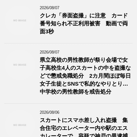
2026/08/07
クレカ「券面盗撮」に注意 カード
番号知られ不正利用被害 動画で両
面3秒
2026/08/07
県立高校の男性教師が祭り会場で女
子高校生4人のスカートの中を盗撮な
どで懲戒免職処分 2カ月間ほぼ毎日
女子生徒とSNSで私的なやりとり…
中学校の男性教師を戒告処分
2026/08/06
スカートにスマホ差し入れ盗撮 集
合住宅のエレベーター内や駅のエス
カレーターで 容疑で神戸の男逮捕