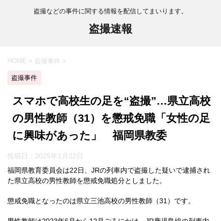
盗撮などの事件に関する情報を配信してまいります。
盗撮速報
HOME
>
盗撮事件
>
盗撮事件
スマホで高校生の足を“盗撮”…県立高校
の男性教師（31）を懲戒免職「女性の足
に興味があった」 福岡県教委
投稿日：
2025年1月22日
福岡県教育委員会は22日、JRの列車内で盗撮した疑いで逮捕され
た県立高校の男性教師を懲戒免職処分としました。
懲戒免職となったのは県立三池高校の男性教師（31）です。