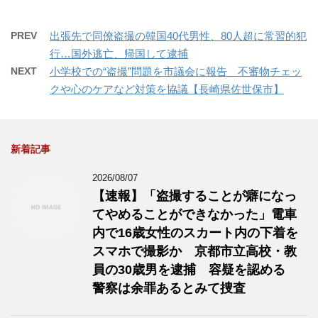
PREV
出張先で同僚盗撮の韓国40代男性、80人超に常習的犯
行…国外逃亡、帰国して逮捕
NEXT
小学校での“盗撮”問題を市議会に報告 不審物チェッ
クや心のケアなど対策を協議【長崎県佐世保市】
新着記事
2026/08/07
【速報】「盗撮することが癖になっ
てやめることができなかった」電車
内で16歳女性のスカート内の下着を
スマホで撮影か 京都市立高校・教
員の30歳男を逮捕 容疑を認める
警察は余罪あるとみて捜査