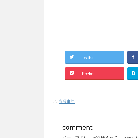
Twitter
B!
Pocket
-
盗撮事件
comment