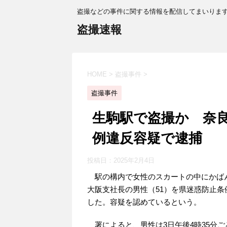
盗撮などの事件に関する情報を配信してまいりま
盗撮速報
HOME
>
盗撮事件
>
盗撮事件
生駒駅で盗撮か 奈
例違反容疑で逮捕
投稿日：
2025年2月4日
駅の構内で女性のスカートの中にかばん
大阪支社長の男性（51）を県迷惑防止
した。容疑を認めているという。
署によると、男性は3日午後4時35分