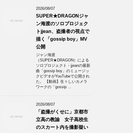
2026/08/07
SUPER★DRAGONジャ
ン海渡のソロプロジェク
トjjean、盗撮者の視点で
描く「gossip boy」MV
公開
ジャン海渡
（SUPER★DRAGON）による
ソロプロジェクト・jjeanの最新
曲「gossip boy」のミュージッ
クビデオがYouTubeで公開され
た。 【動画】生々しいカメラ
ワークの「gossip ...
2026/08/07
「盗撮がくせに」京都市
立高の教諭 女子高校生
のスカート内を撮影疑い