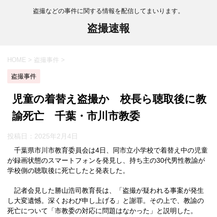
盗撮などの事件に関する情報を配信してまいります。
盗撮速報
HOME
>
盗撮事件
>
盗撮事件
児童の着替え盗撮か 校長ら聴取後に教
諭死亡 千葉・市川市教委
投稿日：
2025年2月4日
千葉県市川市教育委員会は4日、同市立小学校で着替え中の児童
が録画状態のスマートフォンを発見し、持ち主の30代男性教諭が
学校側の聴取後に死亡したと発表した。
記者会見した勝山浩司教育長は、「盗撮が疑われる事案が発生
し大変遺憾。深くおわび申し上げる」と謝罪。その上で、教諭の
死亡について「市教委の対応に問題はなかった」と説明した。