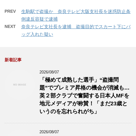
PREV
生駒駅で盗撮か 奈良テレビ大阪支社長を迷惑防止条
例違反容疑で逮捕
NEXT
奈良テレビ支社長を逮捕 盗撮目的でスカート下にバ
ッグ入れた疑い
新着記事
2026/08/07
「極めて成熟した選手」“盗撮問
題”でプレミア昇格の機会が消滅も…
英２部クラブで奮闘する日本人MFを
地元メディアが称賛！「まだ23歳と
いうのを忘れられがち」
2026/08/07