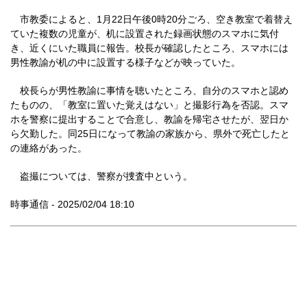
市教委によると、1月22日午後0時20分ごろ、空き教室で着替え
ていた複数の児童が、机に設置された録画状態のスマホに気付
き、近くにいた職員に報告。校長が確認したところ、スマホには
男性教諭が机の中に設置する様子などが映っていた。
校長らが男性教諭に事情を聴いたところ、自分のスマホと認め
たものの、「教室に置いた覚えはない」と撮影行為を否認。スマ
ホを警察に提出することで合意し、教諭を帰宅させたが、翌日か
ら欠勤した。同25日になって教諭の家族から、県外で死亡したと
の連絡があった。
盗撮については、警察が捜査中という。
時事通信 - 2025/02/04 18:10