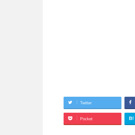
Twitter
B!
Pocket