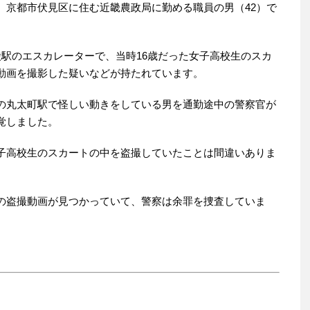
、京都市伏見区に住む近畿農政局に勤める職員の男（42）で
陵駅のエスカレーターで、当時16歳だった女子高校生のスカ
動画を撮影した疑いなどが持たれています。
の丸太町駅で怪しい動きをしている男を通勤途中の警察官が
覚しました。
子高校生のスカートの中を盗撮していたことは間違いありま
の盗撮動画が見つかっていて、警察は余罪を捜査していま