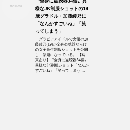
〝全身に盗聴器34個〟異
様なJK制服ショットの19
歳グラドル・加藤綾乃に
「なんかすごいね」「笑
ってしまう」
グラビアアイドルで女優の加
藤綾乃(19)が全身盗聴器だらけ
の女子高生制服ショットを公開
し、話題になっている。 【写
真あり】〝全身に盗聴器34個〟
異様なJK制服ショット「なんか
すごいね」「笑ってしまう ...