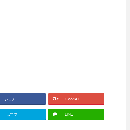
シェア
Google+
はてブ
LINE