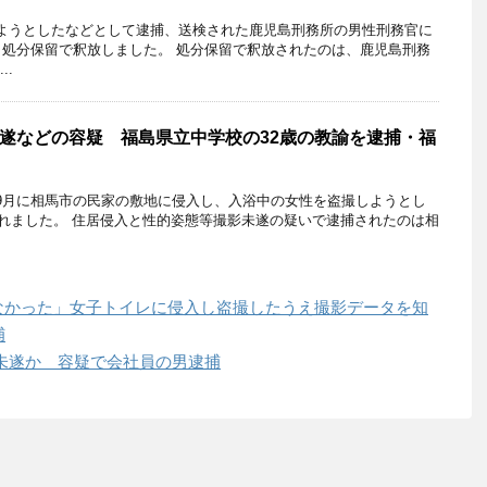
ようとしたなどとして逮捕、送検された鹿児島刑務所の男性刑務官に
、処分保留で釈放しました。 処分保留で釈放されたのは、鹿児島刑務
..
遂などの容疑 福島県立中学校の32歳の教諭を逮捕・福
9月に相馬市の民家の敷地に侵入し、入浴中の女性を盗撮しようとし
されました。 住居侵入と性的姿態等撮影未遂の疑いで逮捕されたのは相
なかった」女子トイレに侵入し盗撮したうえ撮影データを知
捕
未遂か 容疑で会社員の男逮捕