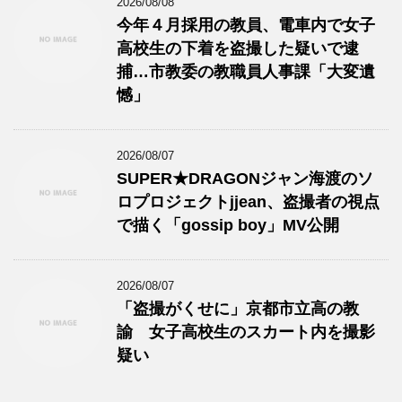
2026/08/08
今年４月採用の教員、電車内で女子
高校生の下着を盗撮した疑いで逮
捕…市教委の教職員人事課「大変遺
憾」
2026/08/07
SUPER★DRAGONジャン海渡のソ
ロプロジェクトjjean、盗撮者の視点
で描く「gossip boy」MV公開
2026/08/07
「盗撮がくせに」京都市立高の教
諭 女子高校生のスカート内を撮影
疑い