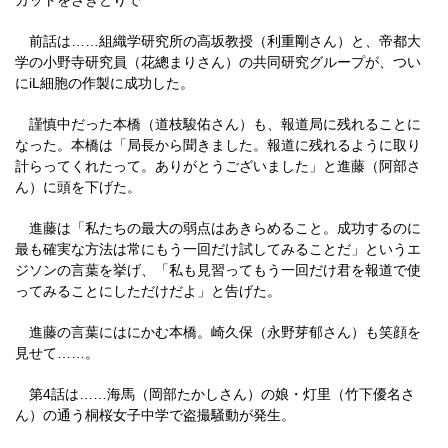
カットをさきどりで
前話は……組織学研究所の高坂教授（利重剛さん）と、帝都大
学の小野寺研究員（花總まりさん）の共同研究グループが、つい
にiL細胞の作製に成功した。
謹慎中だった本橋（道枝駿佑さん）も、報道局に残れることに
なった。本橋は「局長から聞きました。報道に残れるように取り
計らってくれたって。ありがとうございました」と進藤（阿部さ
ん）に頭を下げた。
進藤は「私たちの最大の弱点はあきらめること。成功するのに
最も確実な方法は常にもう一回だけ試してみることだ」というエ
ジソンの言葉を挙げ、「私も見習ってもう一回だけ君を報道で使
ってみることにしただけだよ」と告げた。
進藤の言葉にはにかむ本橋。崎久保（永野芽郁さん）も笑顔を
見せて……。
第4話は……海馬（岡部たかしさん）の娘・灯里（竹下優名さ
ん）の通う桐桜女子中学で盗撮騒動が発生。