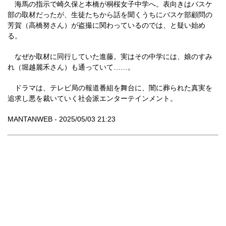
海馬の指示で崎久保と本橋が桐桜女子中学へ。表向きはバスケ
部の取材だったが、生徒たちから話を聞くうちにバスケ部顧問の
芳賀（高橋努さん）が盗撮に関わっているのでは、と疑い始め
る。
なぜか取材に同行していた進藤。実はその中学には、娘のすみ
れ（堀越麗禾さん）も通っていて……。
ドラマは、テレビ局の報道番組を舞台に、闇に葬られた真実を
追求し悪を裁いていく社会派エンターテインメント。
MANTANWEB - 2025/05/03 21:23