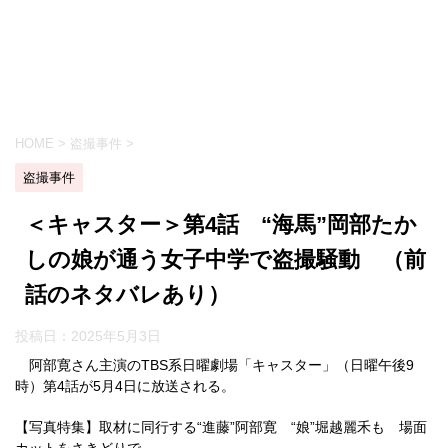
HOME
>
盗撮事件
>
盗撮事件
＜キャスター＞第4話 “海馬”岡部たか
しの娘が通う女子中学で盗撮騒動 （前
話のネタバレあり）
投稿日：
2025年5月3日
阿部寛さん主演のTBS系日曜劇場「キャスター」（日曜午後9
時）第4話が5月4日に放送される。
【写真特集】取材に同行する“進藤”阿部寛 “娘”堀越麗禾も 場面