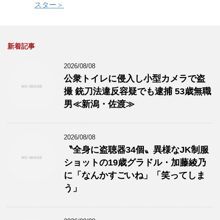
スター＞
新着記事
2026/08/08
公衆トイレに侵入し小型カメラで盗
撮 銃刀法違反容疑でも逮捕 53歳無職
男≪新潟・佐渡≫
2026/08/08
〝全身に盗聴器34個〟異様なJK制服
ショットの19歳グラドル・加藤綾乃
に「なんかすごいね」「笑ってしま
う」