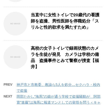
当直中に女性トイレで20歳代の看護
師を盗撮、男性医師を停職処分「ス
リルと性的欲求を満たすため」
高校の女子トイレで録画状態のカメ
ラを生徒が発見 カメラは学校の備
品 盗撮事件とみて警察が捜査【福
井】
PREV
神戸市と市教委、教諭ら5人を処分…セクハラ・校内
で盗撮
NEXT
岡部たかし“海馬”の娘が通う学校で盗撮騒動が 阿部
寛“進藤”は海馬に報道マンとしての覚悟を問う＜キャ