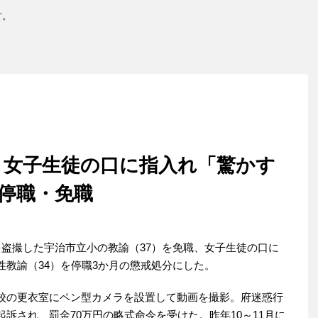
す。
、女子生徒の口に指入れ「驚かす
停職・免職
盗撮した宇治市立小の教諭（37）を免職、女子生徒の口に
教諭（34）を停職3か月の懲戒処分にした。
校の更衣室にペン型カメラを設置して動画を撮影。府迷惑行
訴され、罰金70万円の略式命令を受けた。昨年10～11月に