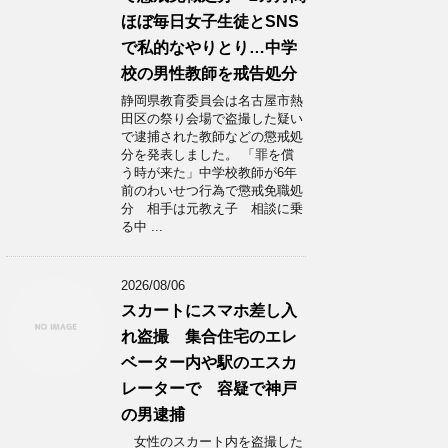
ほぼ毎日女子生徒とSNS
で私的なやりとり…中学
校の男性教師を戒告処分
静岡県教育委員会は名古屋市熱
田区の祭り会場で盗撮した疑い
で逮捕された教師などの懲戒処
分を発表しました。 「罪を償
う時が来た」中学校教師が6年
前のわいせつ行為で懲戒免職処
分 相手は元教え子 相談に乗
る中 ...
2026/08/06
スカートにスマホ差し入
れ盗撮 集合住宅のエレ
ベーター内や駅のエスカ
レーターで 容疑で神戸
の男逮捕
女性のスカート内を盗撮した