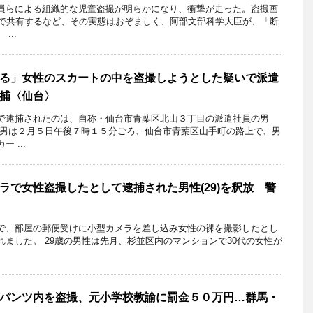
員らによる組織的な児童盗撮が明らかになり、衝撃が走った。盗撮画
プで共有するなど、その実態はおぞましく、阿部文部科学大臣が、「断
...
る」女性のスカートの中を盗撮しようとした疑いで派遣
捕〈仙台〉
で逮捕されたのは、自称・仙台市青葉区北山３丁目の派遣社員の男
、男は２月５日午後７時１５分ごろ、仙台市青葉区山手町の路上で、男
 ...
ラで女性盗撮したとして逮捕された男性(29)を釈放 警
で、部屋の郵便受けに小型カメラを差し込み女性の裸を撮影したとし
ました。 29歳の男性は先月、杉並区内のマンションで30代の女性が
パンツ内を盗撮、元小学校教諭に罰金５０万円…群馬・