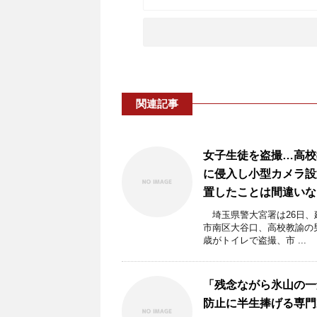
関連記事
女子生徒を盗撮…高校
に侵入し小型カメラ設
置したことは間違いな
埼玉県警大宮署は26日、
市南区大谷口、高校教諭の男
歳がトイレで盗撮、市 ...
「残念ながら氷山の一
防止に半生捧げる専門