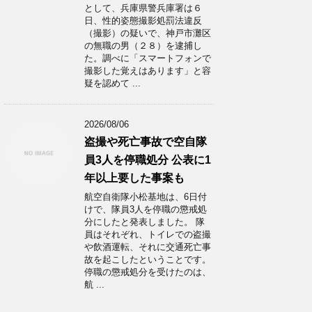
として、兵庫県警兵庫署は６
日、性的姿態撮影処罰法違反
（撮影）の疑いで、神戸市灘区
の無職の男（２８）を逮捕し
た。調べに「スマートフォンで
撮影した覚えはあります」と容
疑を認めて ...
2026/08/06
盗撮や死亡事故で空自隊
員3人を停職処分 公表に1
年以上要した事案も
航空自衛隊小松基地は、6日付
けで、隊員3人を停職の懲戒処
分にしたと発表しました。 隊
員はそれぞれ、トイレでの盗撮
や飲酒運転、それに交通死亡事
故を起こしたということです。
停職の懲戒処分を受けたのは、
航 ...