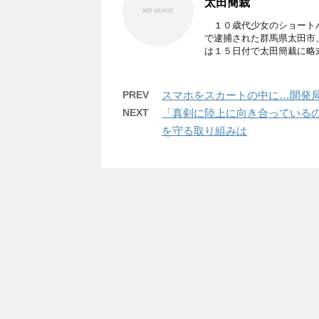
太田簡裁
１０歳代少女のショートパ
で逮捕された群馬県太田市
は１５日付で太田簡裁に略式起
PREV
スマホをスカートの中に…開発局
NEXT
「真剣に陸上に向き合っているの
を守る取り組みは