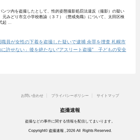
ンツ内を盗撮したとして、性的姿態撮影処罰法違反（撮影）の疑い
、元みどり市立小学校教諭（３７）（懲戒免職）について、太田区検
 ...
職員が女性の下着を盗撮した疑いで逮捕 余罪を捜査 札幌市
に許せない」後を絶たない“アスリート盗撮” 子どもの安全
お問い合わせ
プライバシーポリシー
サイトマップ
盗撮速報
盗撮などの事件に関する情報を配信してまいります。
Copyright© 盗撮速報 , 2026 All Rights Reserved.