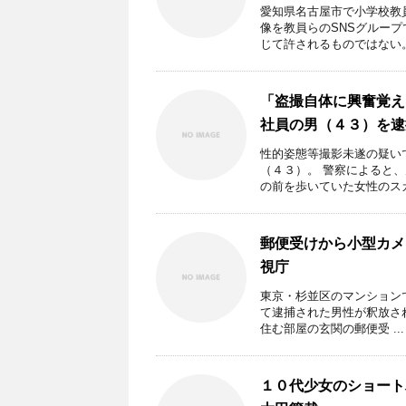
愛知県名古屋市で小学校教
像を教員らのSNSグルー
じて許されるものではない。 
「盗撮自体に興奮覚え
社員の男（４３）を逮
性的姿態等撮影未遂の疑い
（４３）。 警察によると
の前を歩いていた女性のスカー
郵便受けから小型カメ
視庁
東京・杉並区のマンション
て逮捕された男性が釈放され
住む部屋の玄関の郵便受 ...
１０代少女のショート