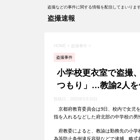
盗撮などの事件に関する情報を配信してまいりま
盗撮速報
HOME
>
盗撮事件
>
盗撮事件
小学校更衣室で盗撮
つもり」…教諭2人を
投稿日：
2025年5月10日
京都府教育委員会は9日、校内で女児を
指を入れるなどした府北部の中学校の男性
府教委によると、教諭は勤務先の小学
為等防止条例違反容疑などで逮捕、略式起