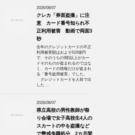
2026/08/07
クレカ「券面盗撮」に注
意 カード番号知られ不
正利用被害 動画で両面3
秒
去年のクレジットカードの不正
利用被害額はおよそ510億円
で、そのうちの9割以上がカー
ドそのものが盗まれるのではな
く、カードの情報だけが盗まれ
る「番号盗用被害」でした。
クレジットカードを人前で出
した ...
2026/08/07
県立高校の男性教師が祭
り会場で女子高校生4人の
スカートの中を盗撮など
で懲戒免職処分 2カ月間