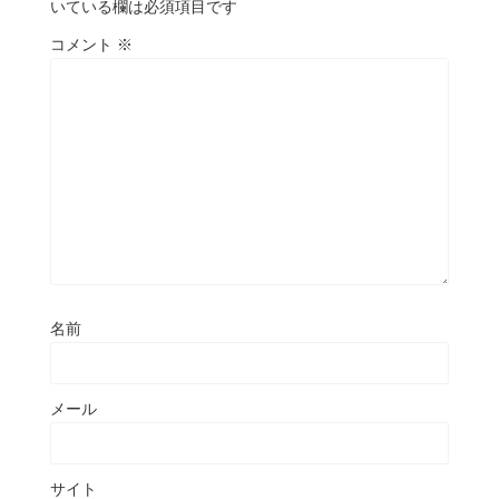
いている欄は必須項目です
コメント
※
名前
メール
サイト