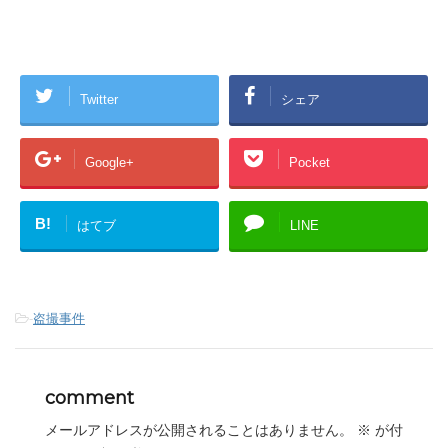
Twitter
シェア
Google+
Pocket
B!
はてブ
LINE
-
盗撮事件
comment
メールアドレスが公開されることはありません。
※
が付