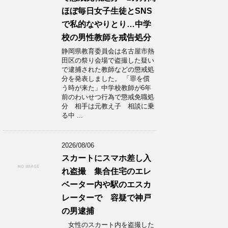
ほぼ毎日女子生徒とSNS
で私的なやりとり…中学
校の男性教師を戒告処分
静岡県教育委員会は名古屋市熱
田区の祭り会場で盗撮した疑い
で逮捕された教師などの懲戒処
分を発表しました。 「罪を償
う時が来た」中学校教師が6年
前のわいせつ行為で懲戒免職処
分 相手は元教え子 相談に乗
る中 ...
2026/08/06
スカートにスマホ差し入
れ盗撮 集合住宅のエレ
ベーター内や駅のエスカ
レーターで 容疑で神戸
の男逮捕
女性のスカート内を盗撮した