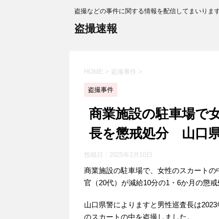
盗撮などの事件に関する情報を配信してまいりま
盗撮速報
HOME
>
盗撮事件
>
盗撮事件
商業施設の駐車場で
長を懲戒処分 山口
投稿日：
2025年2月10日
商業施設の駐車場で、女性のスカートの
官（20代）が減給10分の1・6か月の
山口県警によりますと男性巡査長は202
のスカートの中を盗撮しました。