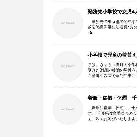
勤務先小学校で女児4
勤務先の東京都の公立小で
的姿態撮影処罰法違反などの疑
15: ...
小学校で児童の着替え
県は、きょう白鷹町の小学
受けた34歳の教諭の男性
白鷹町の教諭で寒河江市に .
着服・盗撮・体罰 千
着服に盗撮、体罰…。千葉
す。 千葉県教育委員会の
く、深くお詫びいたします。 