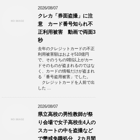
2026/08/07
クレカ「券面盗撮」に注
意 カード番号知られ不
正利用被害 動画で両面3
秒
去年のクレジットカードの不正
利用被害額はおよそ510億円
で、そのうちの9割以上がカー
ドそのものが盗まれるのではな
く、カードの情報だけが盗まれ
る「番号盗用被害」でした。
クレジットカードを人前で出
した ...
2026/08/07
県立高校の男性教師が祭
り会場で女子高校生4人の
スカートの中を盗撮など
で懲戒免職処分 2カ月間