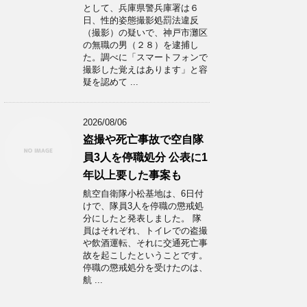
として、兵庫県警兵庫署は６
日、性的姿態撮影処罰法違反
（撮影）の疑いで、神戸市灘区
の無職の男（２８）を逮捕し
た。調べに「スマートフォンで
撮影した覚えはあります」と容
疑を認めて ...
2026/08/06
盗撮や死亡事故で空自隊
員3人を停職処分 公表に1
年以上要した事案も
航空自衛隊小松基地は、6日付
けで、隊員3人を停職の懲戒処
分にしたと発表しました。 隊
員はそれぞれ、トイレでの盗撮
や飲酒運転、それに交通死亡事
故を起こしたということです。
停職の懲戒処分を受けたのは、
航 ...