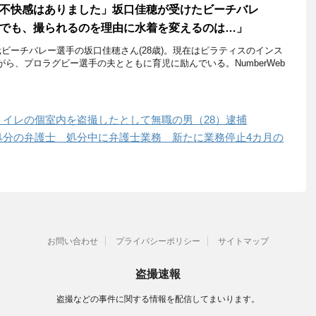
不快感はありました」坂口佳穂が受けたビーチバレ
「でも、撮られるのを理由に水着を変えるのは…」
ビーチバレー選手の坂口佳穂さん(28歳)。現在はピラティスのインス
ら、プロラグビー選手の夫とともに育児に励んでいる。NumberWeb
イレの個室内を盗撮したとして無職の男（28）逮捕
処分の弁護士 処分中に弁護士業務 新たに業務停止4カ月の
お問い合わせ
プライバシーポリシー
サイトマップ
盗撮速報
盗撮などの事件に関する情報を配信してまいります。