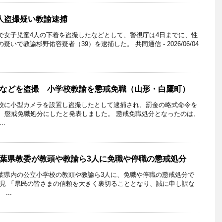
人盗撮疑い教諭逮捕
女子児童4人の下着を盗撮したなどとして、警視庁は4日までに、性
いで教諭杉野佑容疑者（39）を逮捕した。 共同通信 - 2026/06/04
などを盗撮 小学校教諭を懲戒免職（山形・白鷹町）
校に小型カメラを設置し盗撮したとして逮捕され、罰金の略式命令を
を、懲戒免職処分にしたと発表しました。 懲戒免職処分となったのは、
..
葉県教委が教頭や教諭ら3人に免職や停職の懲戒処分
県内の公立小学校の教頭や教諭ら3人に、免職や停職の懲戒処分で
会見 「県民の皆さまの信頼を大きく裏切ることとなり、誠に申し訳な
...