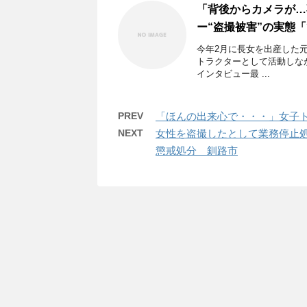
「背後からカメラが…
ー“盗撮被害”の実態
今年2月に長女を出産した元
トラクターとして活動しなが
インタビュー最 ...
PREV
「ほんの出来心で・・・」女子ト
NEXT
女性を盗撮したとして業務停止
懲戒処分 釧路市