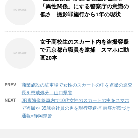
「異性関係」にする警察庁の意識の
低さ 撮影罪施行から1年の現状
女子高校生のスカート内を盗撮容疑
で元京都市職員を逮捕 スマホに動
画20本
PREV
商業施設の駐車場で女性のスカートの中を盗撮の巡査
長を懲戒処分 山口県警
NEXT
JR東海道線車内で10代女性のスカートの中をスマホ
で盗撮か 35歳会社員の男を現行犯逮捕 乗客が気づき
通報=静岡県警