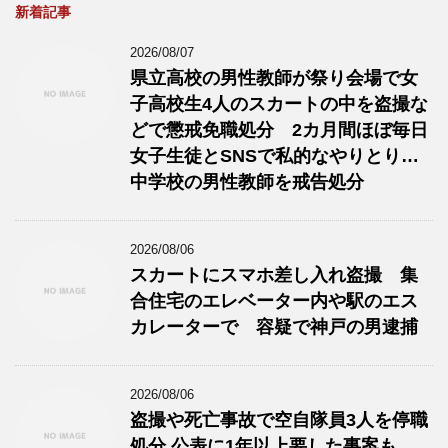
新着記事
2026/08/07
県立高校の男性教師が祭り会場で女
子高校生4人のスカートの中を盗撮な
どで懲戒免職処分 2カ月間ほぼ毎日
女子生徒とSNSで私的なやりとり…
中学校の男性教師を戒告処分
2026/08/06
スカートにスマホ差し入れ盗撮 集
合住宅のエレベーター内や駅のエス
カレーターで 容疑で神戸の男逮捕
2026/08/06
盗撮や死亡事故で空自隊員3人を停職
処分 公表に1年以上要した事案も