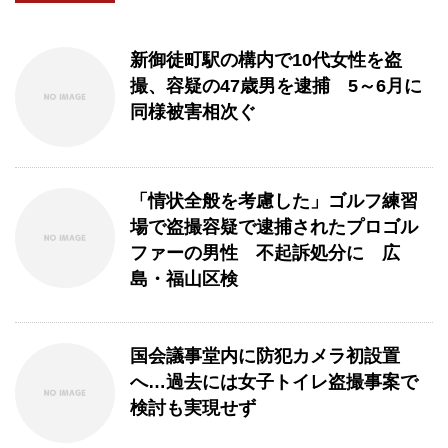
新御徒町駅の構内で10代女性を盗
撮、容疑の47歳男を逮捕 5～6月に
同様被害相次ぐ
「情状全般を考慮した」ゴルフ練習
場で盗撮容疑で逮捕されたプロゴル
ファーの男性 不起訴処分に 広
島・福山区検
国会議事堂内に防犯カメラ初設置
へ…過去には女子トイレ盗撮事案で
検討も実現せず