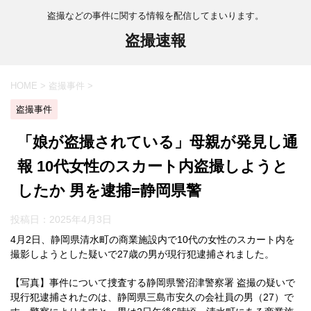
盗撮などの事件に関する情報を配信してまいります。
盗撮速報
HOME
>
盗撮事件
>
盗撮事件
「娘が盗撮されている」母親が発見し通
報 10代女性のスカート内盗撮しようと
したか 男を逮捕=静岡県警
投稿日：
2025年4月3日
4月2日、静岡県清水町の商業施設内で10代の女性のスカート内を
撮影しようとした疑いで27歳の男が現行犯逮捕されました。
【写真】事件について捜査する静岡県警沼津警察署 盗撮の疑いで
現行犯逮捕されたのは、静岡県三島市安久の会社員の男（27）で