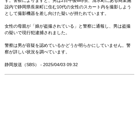
す。警察によりますと、男は2日午後6時頃、清水町にある商業施
設内で静岡県長泉町に住む10代の女性のスカート内を撮影しよう
として撮影機器を差し向けた疑いが持たれています。
女性の母親が「娘が盗撮されている」と警察に通報し、男は盗撮
の疑いで現行犯逮捕されました。
警察は男が容疑を認めているかどうか明らかにしていません。警
察が詳しい状況を調べています。
静岡放送（SBS） - 2025/04/03 09:32