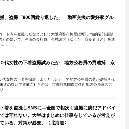
捕、盗撮「800回繰り返した」 動画交換の愛好家グル
カート内を盗撮したなどとして大阪府警布施署は8日、性的姿態撮影
管）の疑いで、津市の会社員、今村諭太（ゆうた）容疑者（34）を逮
..
０代女性の下着盗撮試みたか 地方公務員の男逮捕 京
代女性の下着を撮影しようとしたとして地方公務員の男が逮捕され
未遂の疑いで逮捕されたのは、京都府亀岡市に住む地方公務員の男
...
下着を盗撮しSNSに―全国で相次ぐ盗撮に防犯アドバイ
“では守れない。大半はまじめに仕事をしているが考えが
ている。対策が必要」〈北海道〉