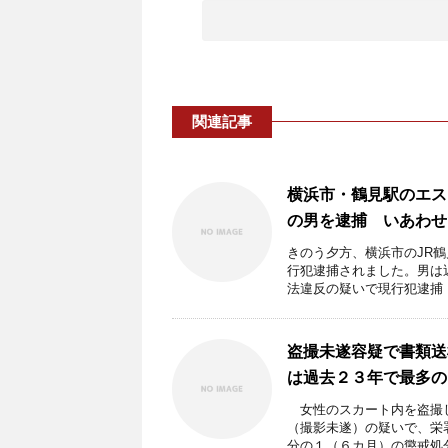
関連記事
横浜市・鶴見駅のエス
の男を逮捕 いあわせ
きのう夕方、横浜市のJR
行犯逮捕されました。男は
法違反の疑いで現行犯逮捕 .
盗撮未遂容疑で書類送
は過去２３年で最多の
女性のスカート内を盗撮し
（撮影未遂）の疑いで、栄
分の１（６カ月）の懲戒処分を