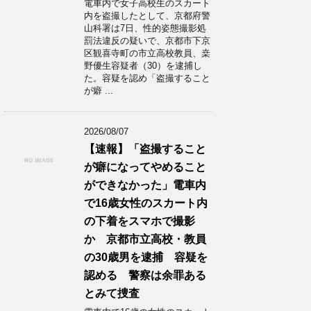
電車内で女子高校生のスカート
内を盗撮したとして、京都府警
山科署は7日、性的姿態撮影処
罰法違反の疑いで、京都市下京
区観喜寺町の市立高校教員、桒
野優生容疑者（30）を逮捕し
た。容疑を認め「盗撮すること
が癖 ...
2026/08/07
【速報】「盗撮すること
が癖になってやめること
ができなかった」電車内
で16歳女性のスカート内
の下着をスマホで撮影
か 京都市立高校・教員
の30歳男を逮捕 容疑を
認める 警察は余罪ある
とみて捜査