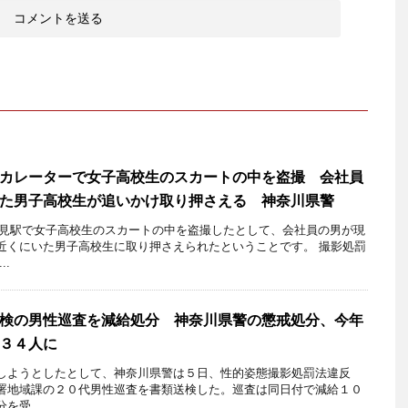
カレーターで女子高校生のスカートの中を盗撮 会社員
た男子高校生が追いかけ取り押さえる 神奈川県警
鶴見駅で女子高校生のスカートの中を盗撮したとして、会社員の男が現
近くにいた男子高校生に取り押さえられたということです。 撮影処罰
..
検の男性巡査を減給処分 神奈川県警の懲戒処分、今年
３４人に
ようとしたとして、神奈川県警は５日、性的姿態撮影処罰法違反
署地域課の２０代男性巡査を書類送検した。巡査は同日付で減給１０
受 ...