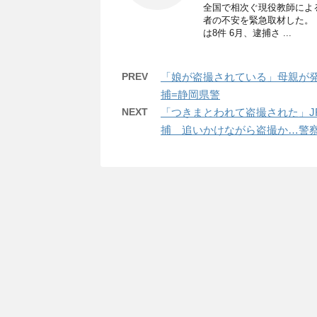
全国で相次ぐ現役教師によ
者の不安を緊急取材した。 
は8件 6月、逮捕さ ...
PREV
「娘が盗撮されている」母親が発
捕=静岡県警
NEXT
「つきまとわれて盗撮された」J
捕 追いかけながら盗撮か…警