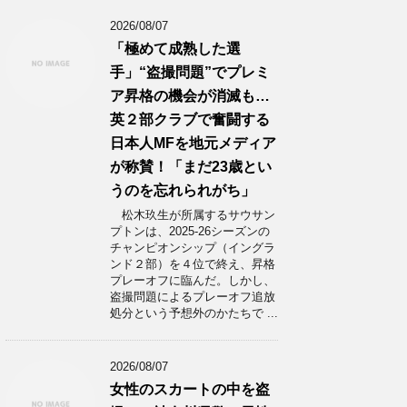
2026/08/07
「極めて成熟した選
手」“盗撮問題”でプレミ
ア昇格の機会が消滅も…
英２部クラブで奮闘する
日本人MFを地元メディア
が称賛！「まだ23歳とい
うのを忘れられがち」
松木玖生が所属するサウサン
プトンは、2025-26シーズンの
チャンピオンシップ（イングラ
ンド２部）を４位で終え、昇格
プレーオフに臨んだ。しかし、
盗撮問題によるプレーオフ追放
処分という予想外のかたちで ...
2026/08/07
女性のスカートの中を盗