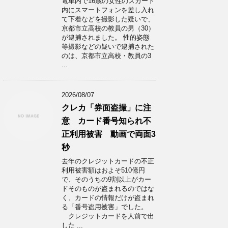
電車内で16歳の女性のスカート
内にスマートフォンを差し入れ
て下着などを撮影した疑いで、
京都市立高校の教員の男（30）
が逮捕されました。 性的姿態
等撮影などの疑いで逮捕された
のは、京都市立高校・教員の3
...
2026/08/07
クレカ「券面盗撮」に注
意 カード番号知られ不
正利用被害 動画で両面3
秒
去年のクレジットカードの不正
利用被害額はおよそ510億円
で、そのうちの9割以上がカー
ドそのものが盗まれるのではな
く、カードの情報だけが盗まれ
る「番号盗用被害」でした。
クレジットカードを人前で出
した ...