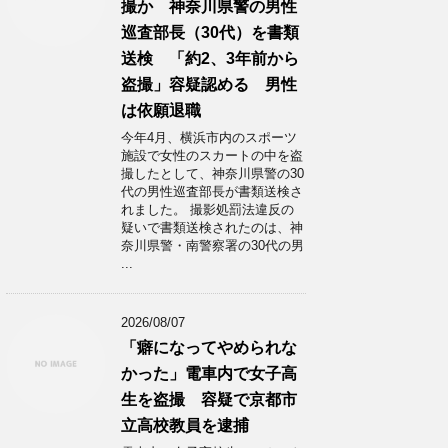
撮か 神奈川県警の男性
巡査部長（30代）を書類
送検 「約2、3年前から
盗撮」容疑認める 男性
は依願退職
今年4月、横浜市内のスポーツ
施設で女性のスカートの中を盗
撮したとして、神奈川県警の30
代の男性巡査部長が書類送検さ
れました。 撮影処罰法違反の
疑いで書類送検されたのは、神
奈川県警・南警察署の30代の男
...
2026/08/07
「癖になってやめられな
かった」電車内で女子高
生を盗撮 容疑で京都市
立高校教員を逮捕