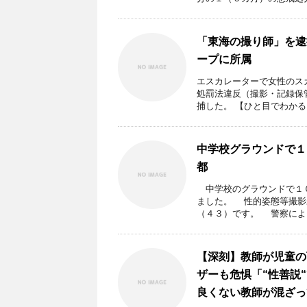
「東海の撮り師」を逮
ープに所属
エスカレーターで女性のス
処罰法違反（撮影・記録保
捕した。 【ひと目でわかる .
中学校グラウンドで１
都
中学校のグラウンドで１０
ました。 性的姿態等撮影
（４３）です。 警察により 
【深刻】教師が児童の
ザーも危惧「“性善説
良くない教師が混ざっ