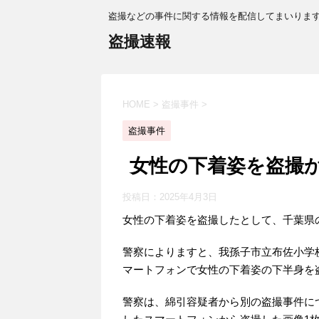
盗撮などの事件に関する情報を配信してまいりま
盗撮速報
HOME
>
盗撮事件
>
盗撮事件
女性の下着姿を盗撮
投稿日：
2025年4月3日
女性の下着姿を盗撮したとして、千葉県
警察によりますと、我孫子市立布佐小学
マートフォンで女性の下着姿の下半身を
警察は、綿引容疑者から別の盗撮事件に