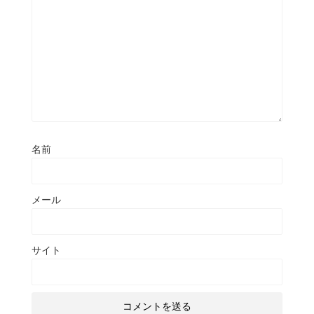
名前
メール
サイト