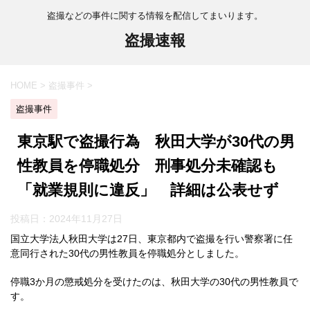
盗撮などの事件に関する情報を配信してまいります。
盗撮速報
HOME
>
盗撮事件
>
盗撮事件
東京駅で盗撮行為 秋田大学が30代の男
性教員を停職処分 刑事処分未確認も
「就業規則に違反」 詳細は公表せず
投稿日：
2024年11月27日
国立大学法人秋田大学は27日、東京都内で盗撮を行い警察署に任
意同行された30代の男性教員を停職処分としました。
停職3か月の懲戒処分を受けたのは、秋田大学の30代の男性教員で
す。