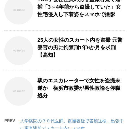
捕「3～4年前から盗撮していた」女
性宅侵入し下着姿をスマホで撮影
25人の女性のスカート内を盗撮 元警
察官の男に拘禁刑1年6か月を求刑
【高知】
駅のエスカレーターで女性を盗撮未
遂か 横浜市教委が男性教諭を停職
処分
PREV
大学病院の３０代医師、盗撮容疑で書類送検…出張中
に東京駅前でスカート内にスマホ