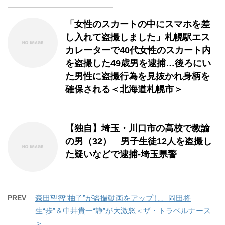
「女性のスカートの中にスマホを差
し入れて盗撮しました」札幌駅エス
カレーターで40代女性のスカート内
を盗撮した49歳男を逮捕…後ろにい
た男性に盗撮行為を見抜かれ身柄を
確保される＜北海道札幌市＞
【独自】埼玉・川口市の高校で教諭
の男（32） 男子生徒12人を盗撮し
た疑いなどで逮捕-埼玉県警
PREV
森田望智“柚子”が盗撮動画をアップし、岡田将
生“歩”＆中井貴一“静”が大激怒＜ザ・トラベルナース
＞