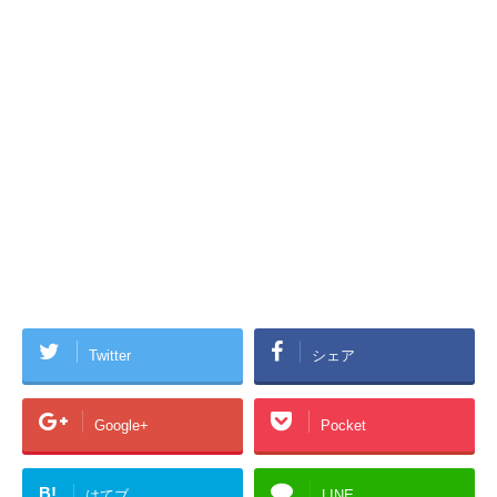
Twitter
シェア
Google+
Pocket
B!
はてブ
LINE