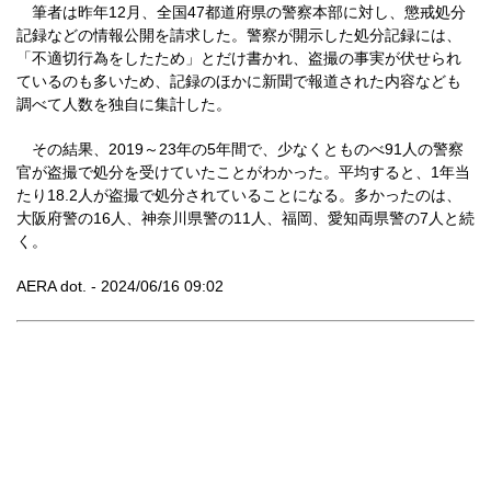
筆者は昨年12月、全国47都道府県の警察本部に対し、懲戒処分
記録などの情報公開を請求した。警察が開示した処分記録には、
「不適切行為をしたため」とだけ書かれ、盗撮の事実が伏せられ
ているのも多いため、記録のほかに新聞で報道された内容なども
調べて人数を独自に集計した。
その結果、2019～23年の5年間で、少なくとものべ91人の警察
官が盗撮で処分を受けていたことがわかった。平均すると、1年当
たり18.2人が盗撮で処分されていることになる。多かったのは、
大阪府警の16人、神奈川県警の11人、福岡、愛知両県警の7人と続
く。
AERA dot. - 2024/06/16 09:02