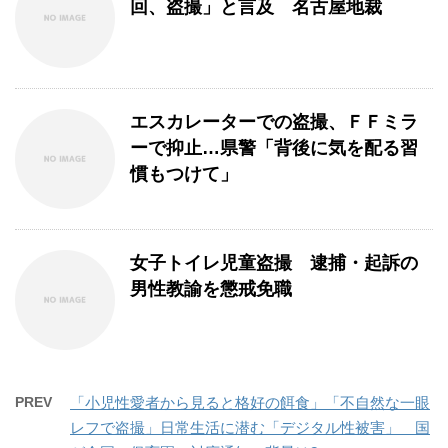
回、盗撮」と言及 名古屋地裁
エスカレーターでの盗撮、ＦＦミラ
ーで抑止…県警「背後に気を配る習
慣もつけて」
女子トイレ児童盗撮 逮捕・起訴の
男性教諭を懲戒免職
PREV
「小児性愛者から見ると格好の餌食」「不自然な一眼
レフで盗撮」日常生活に潜む「デジタル性被害」 国