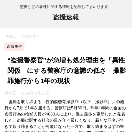
盗撮などの事件に関する情報を配信してまいります。
盗撮速報
HOME
>
盗撮事件
>
盗撮事件
“盗撮警察官”が急増も処分理由を「異性
関係」にする警察庁の意識の低さ 撮影
罪施行から1年の現状
投稿日：
2024年6月16日
盗撮を取り締まる「性的姿態等撮影罪（以下、撮影罪）」の施
行から7月で1年を迎える。警察庁は5月30日、昨年1年間の全国の
盗撮行為の検挙人員が4660人に上り、過去最多を更新したと発表
した。盗撮に関する社会の目が年々厳しくなり、新たな罪名がで
きて取り締まることが可能になった一方で、取り締まるはずの警