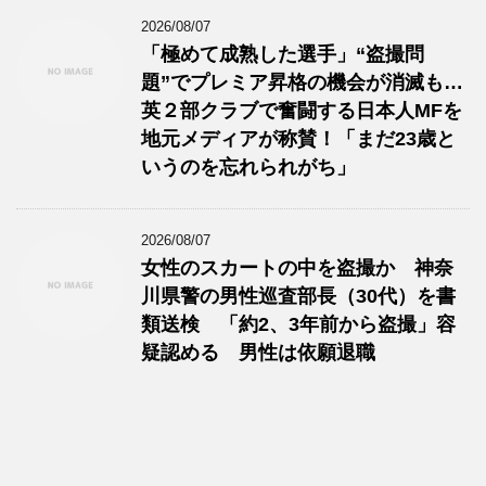
2026/08/07
「極めて成熟した選手」“盗撮問
題”でプレミア昇格の機会が消滅も…
英２部クラブで奮闘する日本人MFを
地元メディアが称賛！「まだ23歳と
いうのを忘れられがち」
2026/08/07
女性のスカートの中を盗撮か 神奈
川県警の男性巡査部長（30代）を書
類送検 「約2、3年前から盗撮」容
疑認める 男性は依願退職