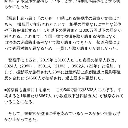
察官による盗撮が急増していることが、情報開示請求などから明
らかになった。
【写真】真っ黒！「のり弁」と呼ばれる警視庁の黒塗り文書はこ
ちら 撮影罪が施行されたことで、相手の同意なしに性的な部位
や下着を撮影すると、3年以下の懲役または300万円以下の罰金が
科される。これまで、全国一律で盗撮を取り締まる法律はなく、
自治体の迷惑防止条例などで取り締まってきたが、都道府県によ
って処罰対象が異なるため、一貫した取り締まりが難しかった。
警察庁によると、2019年に3166人だった盗撮の検挙人数は、
3024人（20年）、3501人（21年）、3982人（22年）と増加。そ
して、撮影罪が施行された23年には迷惑防止条例違反と撮影罪違
反を合わせて4660人が検挙され、過去最多を更新した。
■警察官も盗撮に手を染め この5年で計1万8333人にのぼる。平
均すると1年当たり3667人（小数点以下は四捨五入）が検挙されて
いることになる。
そして、警察官が盗撮に手を染めているケースが多い実態も浮
かび上がってきた。