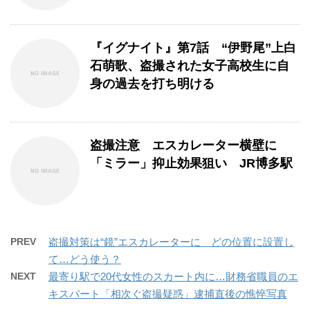
『イグナイト』第7話 “伊野尾”上白
石萌歌、盗撮された女子高校生に自
身の過去を打ち明ける
盗撮注意 エスカレーター横壁に
「ミラー」抑止効果狙い JR博多駅
PREV
盗撮対策は“鏡”エスカレーターに どの位置に設置し
て…どう使う？
NEXT
最寄り駅で20代女性のスカート内に…財務省職員のエ
キスパート「相次ぐ盗撮疑惑」逮捕直後の憔悴写真