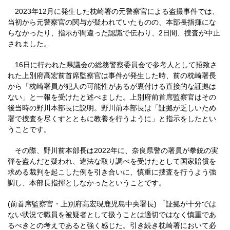
2023年12月に発生した枕崎署の元警察官による盗撮事件では、
当初から元警察官の関与が疑われていたものの、本部長指揮にな
らなかったり、指示が間違った認識で伝わり、2日間、捜査が中止
されました。
16日に行われた県議会の総務警察委員会で参考人として招致さ
れた上別府高宏前首席監察官は事件が発生した時、前の枕崎署長
から「枕崎署員が犯人の可能性があるが裏付ける直接的な証拠は
ない」と一報を受けたと述べました。上別府前首席監察官はその
後当時の野川本部長に説明。野川前本部長は「証拠が乏しいため
署で捜査を尽くすとともに教養を行うように」と指示をしたとい
うことです。
その際、野川前本部長は2022年に、奈良県警の署員が拳銃の実
弾を盗んだと疑われ、違法な取り調べを受けたとして国家賠償を
求める裁判を起こした例を引き合いに、慎重に捜査を行うよう強
調し、本部長指揮としなかったということです。
(前首席監察官・上別府高宏現鹿児島中央署長) 「証拠が十分では
ない状況で職員を被疑者として扱うことは適切ではなく慎重であ
るべきとの考えであると強く感じた。引き続き枕崎署において必