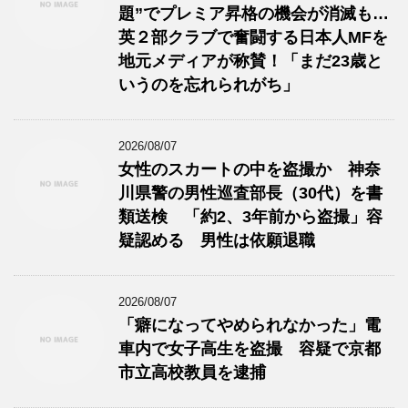
題”でプレミア昇格の機会が消滅も…
英２部クラブで奮闘する日本人MFを
地元メディアが称賛！「まだ23歳と
いうのを忘れられがち」
2026/08/07
女性のスカートの中を盗撮か 神奈
川県警の男性巡査部長（30代）を書
類送検 「約2、3年前から盗撮」容
疑認める 男性は依願退職
2026/08/07
「癖になってやめられなかった」電
車内で女子高生を盗撮 容疑で京都
市立高校教員を逮捕