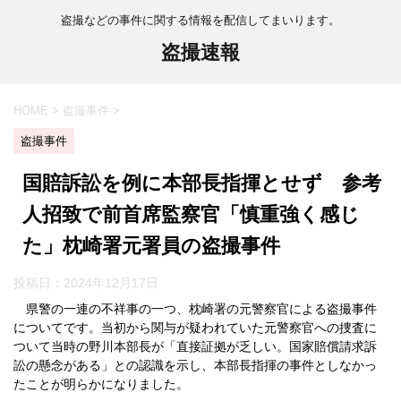
盗撮などの事件に関する情報を配信してまいります。
盗撮速報
HOME
>
盗撮事件
>
盗撮事件
国賠訴訟を例に本部長指揮とせず 参考
人招致で前首席監察官「慎重強く感じ
た」枕崎署元署員の盗撮事件
投稿日：
2024年12月17日
県警の一連の不祥事の一つ、枕崎署の元警察官による盗撮事件
についてです。当初から関与が疑われていた元警察官への捜査に
ついて当時の野川本部長が「直接証拠が乏しい。国家賠償請求訴
訟の懸念がある」との認識を示し、本部長指揮の事件としなかっ
たことが明らかになりました。