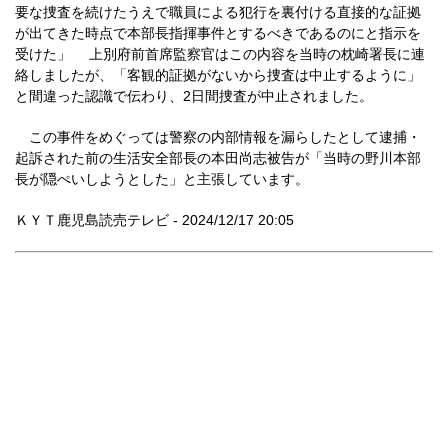
要な捜査を続けたうえで職員による犯行を裏付ける直接的な証拠
が出てきた時点で本部長指揮事件とするべきであるのにと指示を
受けた」 上別府前首席監察官はこの内容を当時の枕崎署長に連
絡しましたが、「客観的証拠がないから捜査は中止するように」
と間違った認識で伝わり、2日間捜査が中止されました。
この事件をめぐっては警察の内部情報を漏らしたとして逮捕・
起訴された前の生活安全部長の本田尚志被告が「当時の野川本部
長が隠ぺいしようとした」と主張しています。
ＫＹＴ鹿児島読売テレビ - 2024/12/17 20:05