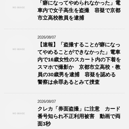
「癖になってやめられなかった」電
車内で女子高生を盗撮 容疑で京都
市立高校教員を逮捕
2026/08/07
【速報】「盗撮することが癖になっ
てやめることができなかった」電車
内で16歳女性のスカート内の下着を
スマホで撮影か 京都市立高校・教
員の30歳男を逮捕 容疑を認める
警察は余罪あるとみて捜査
2026/08/07
クレカ「券面盗撮」に注意 カード
番号知られ不正利用被害 動画で両
面3秒