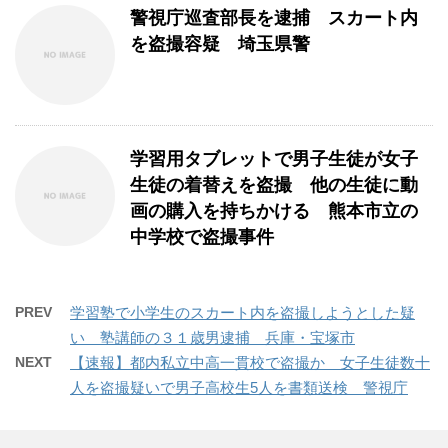
警視庁巡査部長を逮捕 スカート内
を盗撮容疑 埼玉県警
学習用タブレットで男子生徒が女子
生徒の着替えを盗撮 他の生徒に動
画の購入を持ちかける 熊本市立の
中学校で盗撮事件
PREV
学習塾で小学生のスカート内を盗撮しようとした疑
い 塾講師の３１歳男逮捕 兵庫・宝塚市
NEXT
【速報】都内私立中高一貫校で盗撮か 女子生徒数十
人を盗撮疑いで男子高校生5人を書類送検 警視庁