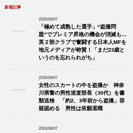
新着記事
2026/08/07
「極めて成熟した選手」“盗撮問
題”でプレミア昇格の機会が消滅も…
英２部クラブで奮闘する日本人MFを
地元メディアが称賛！「まだ23歳と
いうのを忘れられがち」
2026/08/07
女性のスカートの中を盗撮か 神奈
川県警の男性巡査部長（30代）を書
類送検 「約2、3年前から盗撮」容
疑認める 男性は依願退職
2026/08/07