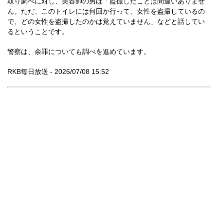
取り調べに対し、美容師の男は「盗撮したことは間違いありませ
ん。ただ、このトイレには何回か行って、女性を盗撮しているの
で、どの女性を盗撮したのかは覚えていません」などと話してい
るということです。
警察は、余罪についても調べを進めています。
RKB毎日放送 - 2026/07/08 15:52