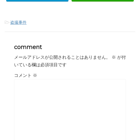
-
盗撮事件
comment
メールアドレスが公開されることはありません。
※
が付
いている欄は必須項目です
コメント
※