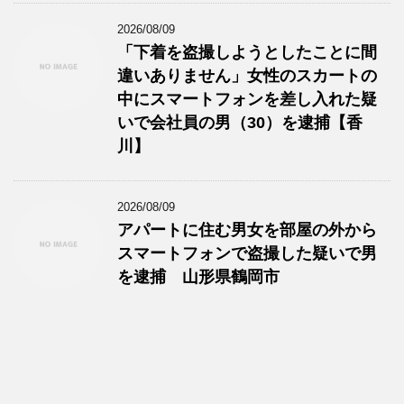
2026/08/09
「下着を盗撮しようとしたことに間
違いありません」女性のスカートの
中にスマートフォンを差し入れた疑
いで会社員の男（30）を逮捕【香
川】
2026/08/09
アパートに住む男女を部屋の外から
スマートフォンで盗撮した疑いで男
を逮捕 山形県鶴岡市