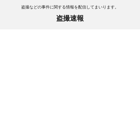
盗撮などの事件に関する情報を配信してまいります。
盗撮速報