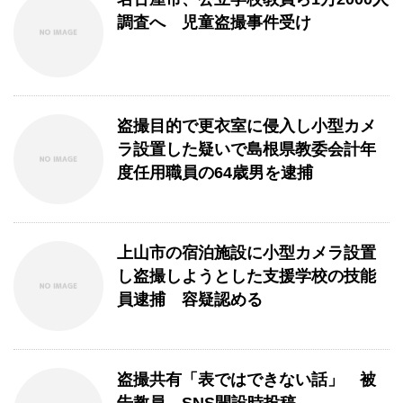
調査へ 児童盗撮事件受け
盗撮目的で更衣室に侵入し小型カメ
ラ設置した疑いで島根県教委会計年
度任用職員の64歳男を逮捕
上山市の宿泊施設に小型カメラ設置
し盗撮しようとした支援学校の技能
員逮捕 容疑認める
盗撮共有「表ではできない話」 被