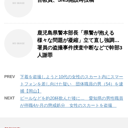
告教員、SNS開設時投稿
鹿児島県警本部長「県警が抱える
様々な問題が凝縮」立て直し強調…
署員の盗撮事件捜査中断などで幹部3
人謝罪
PREV
下着を盗撮しようと10代の女性のスカート内にスマー
トフォンを差し向けた疑い 団体職員の男（54）を逮
捕【岡山】
NEXT
ビールなどを約20杯飲んだ後に… 愛知県の男性職員
が停職4か月の懲戒処分 女性のスカートを盗撮