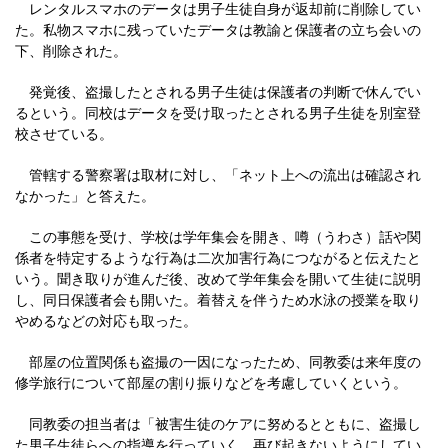
レンタルスマホのデータは男子生徒自身が返却前に削除してい
た。私物スマホに残っていたデータは教諭と保護者の立ち会いの
下、削除された。
発覚後、盗撮したとされる男子生徒は保護者の判断で休んでい
るという。同校はデータを受け取ったとされる男子生徒を別室登
校させている。
管轄する警察署は取材に対し、「ネット上への流出は確認され
なかった」と答えた。
この事態を受け、学校は学年集会を開き、噂（うわさ）話や関
係者を特定するような行為は二次加害行為につながると伝えたと
いう。聞き取りが進んだ後、改めて学年集会を開いて生徒に説明
し、同日保護者会も開いた。着替えを伴うため水泳の授業を取り
やめるなどの対応も取った。
部屋の位置関係も盗撮の一因になったため、同教委は来年度の
修学旅行について部屋の割り振りなどを考慮していくという。
同教委の担当者は「被害生徒のケアに努めるとともに、盗撮し
た男子生徒らへの指導を行っていく。再び起きないようにしてい