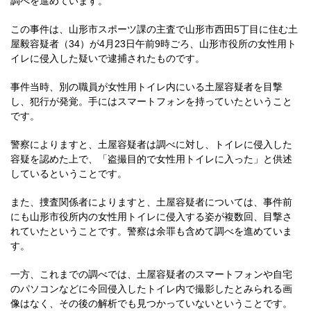
調べを進めています。
この事件は、山形市スポーツ課の主査で山形市西田5丁目に住む土
屋毅容疑者（34）が4月23日午前9時ごろ、山形市役所の女性用ト
イレに侵入した疑いで逮捕されたものです。
事件当時、別の職員が女性用トイレ内にいる土屋容疑者を目撃
し、犯行が発覚。手にはスマートフォンを持っていたということ
です。
警察によりますと、土屋容疑者は調べに対し、トイレに侵入した
容疑を認めた上で、「盗撮目的で女性用トイレに入った」と供述
しているということです。
また、捜査関係者によりますと、土屋容疑者については、事件前
にも山形市役所内の女性用トイレに侵入する姿が複数回、目撃さ
れていたということです。警察は余罪も含めて調べを進めていま
す。
一方、これまでの調べでは、土屋容疑者のスマートフォンや自宅
のパソコンなどに今回侵入したトイレ内で撮影したとみられる画
像はなく、その後の解析でも見つかっていないということです。