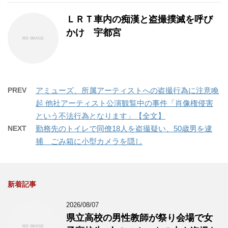
ＬＲＴ車内の痴漢と盗撮撲滅を呼び
かけ 宇都宮
PREV
アミューズ、所属アーティストへの盗撮行為に注意喚
起 他社アーティスト公演観覧中の事件「肖像権侵害
という不法行為となります」【全文】
NEXT
勤務先のトイレで同僚18人を盗撮疑い、50歳男を逮
捕 ごみ箱に小型カメラを隠し
新着記事
2026/08/07
県立高校の男性教師が祭り会場で女