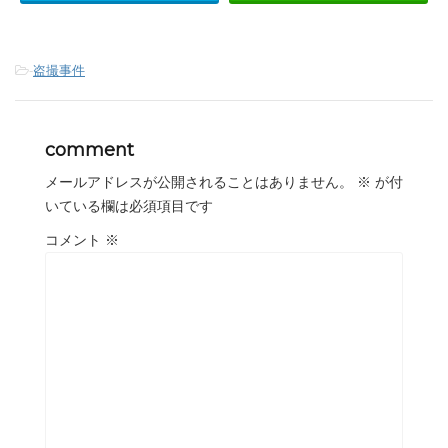
-
盗撮事件
comment
メールアドレスが公開されることはありません。
※
が付
いている欄は必須項目です
コメント
※