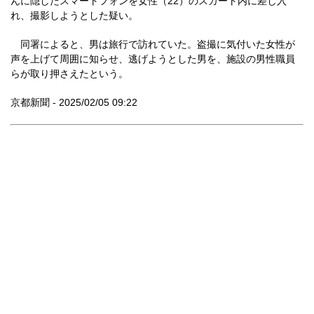
んに隠したスマートフォンを女性（22）のスカート内に差し入
れ、撮影しようとした疑い。
同署によると、男は旅行で訪れていた。盗撮に気付いた女性が
声を上げて周囲に知らせ、逃げようとした男を、施設の男性職員
らが取り押さえたという。
京都新聞 - 2025/02/05 09:22