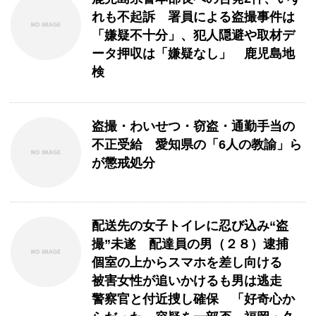
れも不起訴 署員による盗撮事件は
「嫌疑不十分」、犯人隠避や取材デ
ータ押収は「嫌疑なし」 鹿児島地
検
盗撮・わいせつ・窃盗・通勤手当の
不正受給 愛知県の「6人の教諭」ら
が懲戒処分
配送先の女子トイレに忍び込み“盗
撮”未遂 配達員の男（２８）逮捕
個室の上からスマホを差し向ける
被害女性が追いかけるも男は逃走
警察官と付近捜し確保 「好奇心か