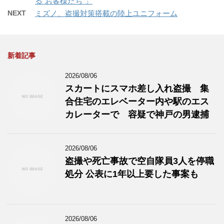
る”お客様たち”」
NEXT
ミズノ、盗撮対策搭載の陸上ユニフォーム
新着記事
2026/08/06
スカートにスマホ差し入れ盗撮 集
合住宅のエレベーター内や駅のエス
カレーターで 容疑で神戸の男逮捕
2026/08/06
盗撮や死亡事故で空自隊員3人を停職
処分 公表に1年以上要した事案も
2026/08/06