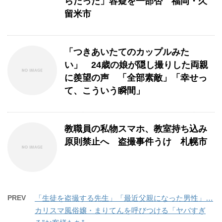
らだった」容疑を一部否 福岡・久
留米市
「つきあいたてのカップルみた
い」 24歳の娘が隠し撮りした両親
に羨望の声 「全部素敵」「幸せっ
て、こういう瞬間」
教職員の私物スマホ、教室持ち込み
原則禁止へ 盗撮事件うけ 札幌市
PREV
「生徒を盗撮する先生」「最近父親になった男性」…
カリスマ風俗嬢・まりてんを呼びつける「ヤバすぎ