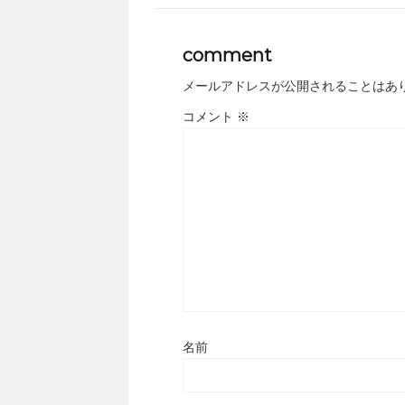
comment
メールアドレスが公開されることはあ
コメント
※
名前