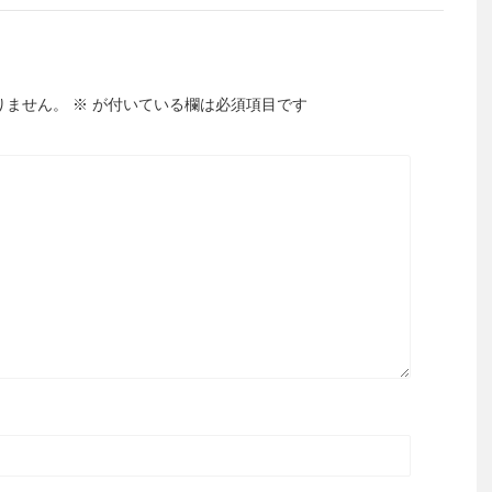
りません。
※
が付いている欄は必須項目です