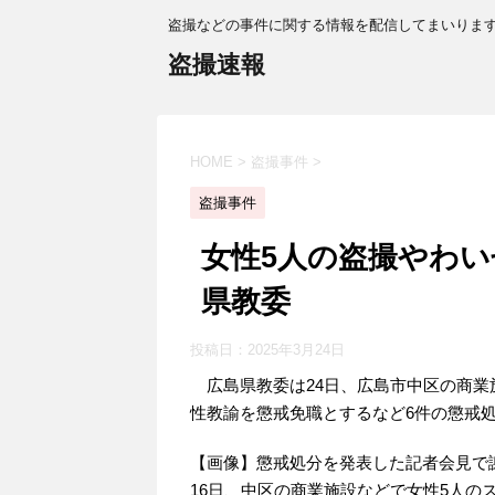
盗撮などの事件に関する情報を配信してまいりま
盗撮速報
HOME
>
盗撮事件
>
盗撮事件
女性5人の盗撮やわい
県教委
投稿日：
2025年3月24日
広島県教委は24日、広島市中区の商業
性教諭を懲戒免職とするなど6件の懲戒
【画像】懲戒処分を発表した記者会見で
16日、中区の商業施設などで女性5人の