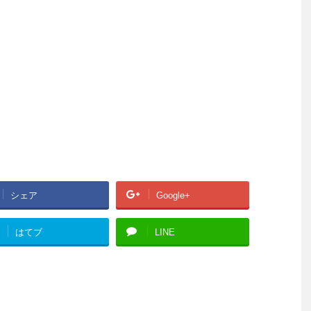
シェア
Google+
はてブ
LINE