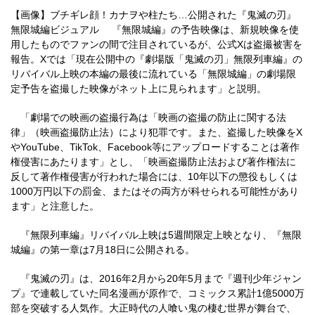
【画像】ブチギレ顔！カナヲや柱たち…公開された『鬼滅の刃』
無限城編ビジュアル 『無限城編』の予告映像は、新規映像を使
用したものでファンの間で注目されているが、公式Xは盗撮被害を
報告。Xでは「現在公開中の『劇場版「鬼滅の刃」無限列車編』の
リバイバル上映の本編の最後に流れている「無限城編」の劇場限
定予告を盗撮した映像がネット上に見られます」と説明。
「劇場での映画の盗撮行為は「映画の盗撮の防止に関する法
律」（映画盗撮防止法）により犯罪です。また、盗撮した映像をX
やYouTube、TikTok、Facebook等にアップロードすることは著作
権侵害にあたります」とし、「映画盗撮防止法および著作権法に
反して著作権侵害が行われた場合には、10年以下の懲役もしくは
1000万円以下の罰金、またはその両方が科せられる可能性があり
ます」と注意した。
『無限列車編』リバイバル上映は5週間限定上映となり、『無限
城編』の第一章は7月18日に公開される。
『鬼滅の刃』は、2016年2月から20年5月まで『週刊少年ジャン
プ』で連載していた同名漫画が原作で、コミックス累計1億5000万
部を突破する人気作。大正時代の人喰い鬼の棲む世界が舞台で、