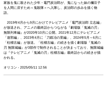
家族を鬼に殺された少年・竈門炭治郎が、鬼になった妹の禰豆子
を人間に戻すため＜鬼殺隊＞へ入隊し、炭治郎の歩みを描く物
語。
2019年4月から9月にかけてテレビアニメ「竈門炭治郎 立志編」
が放送され、アニメの最終話からつながる『劇場版「鬼滅の刃」
無限列車編』が2020年10月に公開。2021年12月にテレビアニメ
「遊郭編」、2023年4月に「刀鍛冶の里編」、2024年5月～6月に
「柱稽古編」が放送。「柱稽古編」の続きを描く劇場版『鬼滅の
刃 無限城編』が3部作で制作されることが決まっており、無限城編
は『テレビアニメ「鬼滅の刃」柱稽古編』最終話からの続きが描
かれる。
オリコン - 2025/05/11 12:56