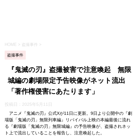
HOME
>
盗撮事件
>
盗撮事件
『鬼滅の刃』盗撮被害で注意喚起 無限
城編の劇場限定予告映像がネット流出
「著作権侵害にあたります」
投稿日：
2025年5月11日
アニメ『鬼滅の刃』公式Xが11日に更新。9日より公開中の『劇
場版「鬼滅の刃」無限列車編』リバイバル上映の本編最後に流れ
る『劇場版「鬼滅の刃」無限城編』の予告映像が、盗撮されネッ
ト上で流出していることを報告し、注意喚起した。