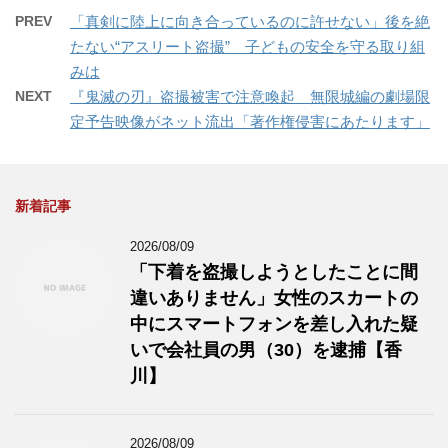
PREV
「真剣に陸上に向き合っているのに許せない」後を絶
たない“アスリート盗撮” 子どもの安全を守る取り組
みは
NEXT
『鬼滅の刃』盗撮被害で注意喚起 無限城編の劇場限
定予告映像がネット流出「著作権侵害にあたります」
新着記事
2026/08/09
「下着を盗撮しようとしたことに間
違いありません」女性のスカートの
中にスマートフォンを差し入れた疑
いで会社員の男（30）を逮捕【香
川】
2026/08/09