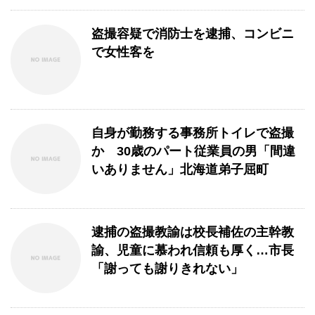
盗撮容疑で消防士を逮捕、コンビニ
で女性客を
自身が勤務する事務所トイレで盗撮
か 30歳のパート従業員の男「間違
いありません」北海道弟子屈町
逮捕の盗撮教諭は校長補佐の主幹教
諭、児童に慕われ信頼も厚く…市長
「謝っても謝りきれない」