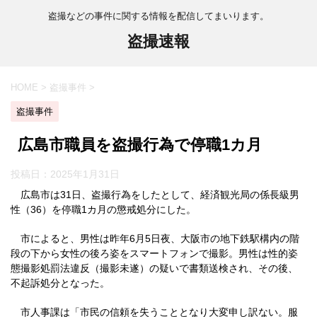
盗撮などの事件に関する情報を配信してまいります。
盗撮速報
HOME
>
盗撮事件
>
盗撮事件
広島市職員を盗撮行為で停職1カ月
投稿日：
2025年1月31日
広島市は31日、盗撮行為をしたとして、経済観光局の係長級男
性（36）を停職1カ月の懲戒処分にした。
市によると、男性は昨年6月5日夜、大阪市の地下鉄駅構内の階
段の下から女性の後ろ姿をスマートフォンで撮影。男性は性的姿
態撮影処罰法違反（撮影未遂）の疑いで書類送検され、その後、
不起訴処分となった。
市人事課は「市民の信頼を失うこととなり大変申し訳ない。服