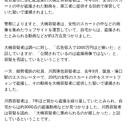
名古屋市に住む配送業の大橋正斉容疑者は、今年3月、女性のスカ
ートの中が盗撮された動画を、第三者に提供する目的で保管して
いた疑いで逮捕されました。
警察によりますと、大橋容疑者は、女性のスカートの中などの画
像を集めたウェブサイトを運営していて、自宅からは、盗撮され
たとみられる動画などが約1万点見つかりました。
大橋容疑者は調べに対し、「広告収入で1000万円ほど稼いだ」と
話していますが、「公開されているのは盗撮画像ではない」と、
容疑を否認しているということです。
一方、能勢電鉄の社員、川西琢也容疑者は、去年9月、阪急・塚口
駅のエスカレーターで、20代の女性のスカートの中をスマートフ
ォンで盗撮し、その動画を大橋容疑者に提供した疑いで逮捕され
ました。
川西容疑者は、7年ほど前から盗撮を繰り返していたとみられ、自
宅からは約3000点の盗撮動画などが見つかりました。川西容疑者
は容疑を認め、「大橋容疑者に褒められるのが嬉しかった」と話
しているということです。